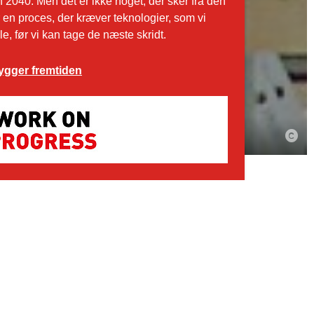
n 2040. Men det er ikke noget, der sker fra den
 en proces, der kræver teknologier, som vi
e, før vi kan tage de næste skridt.
ygger fremtiden
em samarbejde
 entreprenørvirksomhed, som udfører
alentreprise for offentlige og private