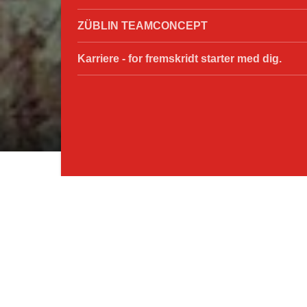
ZÜBLIN TEAMCONCEPT
Karriere - for fremskridt starter med dig.