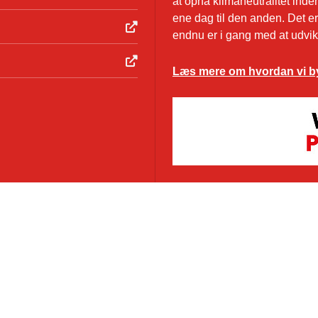
at opnå klimaneutralitet inde
ene dag til den anden. Det er
endnu er i gang med at udvikl
Læs mere om hvordan vi b
Succes genn
ZÜBLIN A/S er en dansk
byggerier i hoved- og tot