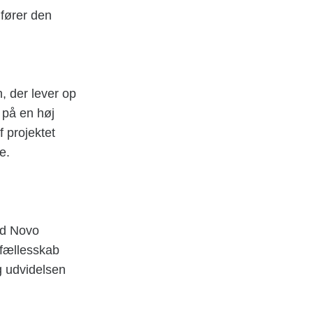
fører den
, der lever op
t på en høj
f projektet
e.
ed Novo
 fællesskab
ng udvidelsen