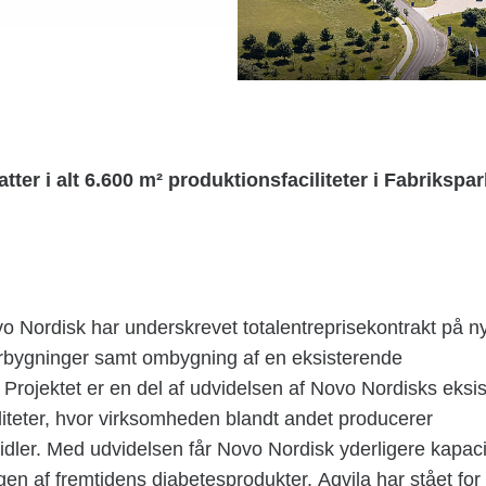
tter i alt 6.600 m² produktionsfaciliteter i Fabrikspar
 Nordisk har underskrevet totalentreprisekontrakt på ny
orbygninger samt ombygning af en eksisterende
 Projektet er en del af udvidelsen af Novo Nordisks eksi
liteter, hvor virksomheden blandt andet producerer
ler. Med udvidelsen får Novo Nordisk yderligere kapaci
ingen af fremtidens diabetesprodukter. Aqvila har stået for