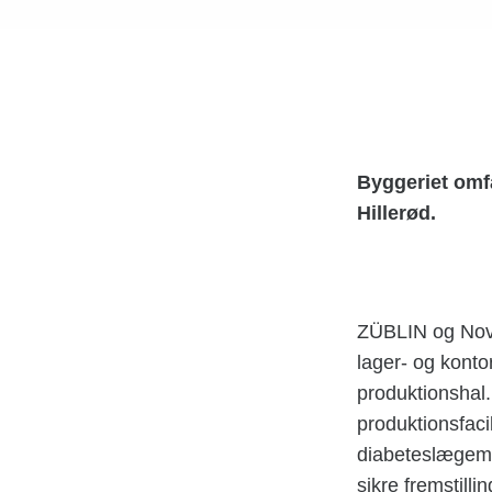
Byggeriet omfa
Hillerød.
ZÜBLIN og Novo
lager- og kont
produktionshal.
produktionsfaci
diabeteslægemid
sikre fremstill