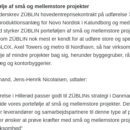
ølje af små og mellemstore projekter
derskrev ZÜBLIN hovedentreprisekontrakt på udførelse 
t produktionsanlæg for Novo Nordisk i Kalundborg og med
rød styrker ZÜBLIN porteføljen af små og mellemstore proj
lvom ZÜBLIN nok mest er kendt for at udføre store og sp
BLOX, Axel Towers og metro til Nordhavn, så har virks
lje af mindre projekter bag sig, herunder byggegruber, r
æg og kontorbyggerier.
and, Jens-Henrik Nicolaisen, udtaler:
rrelse i Hillerød passer godt til ZÜBLINs strategi i Danmar
ide vores portefølje af små og mellemstore projekter. Det
er leverandører og samarbejdspartnere til denne type af 
er ønsker at prøve kræfter med små og mellemstore proje
irksomhed”