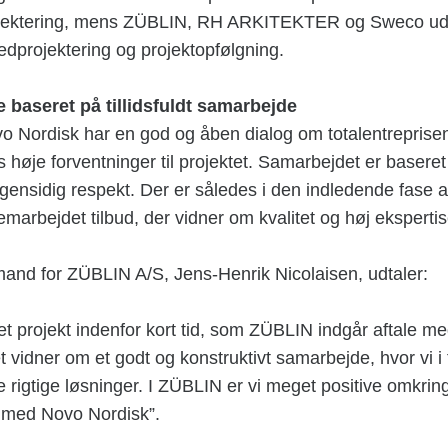
ojektering, mens ZÜBLIN, RH ARKITEKTER og Sweco ud
dprojektering og projektopfølgning.
e baseret på tillidsfuldt samarbejde
 Nordisk har en god og åben dialog om totalentreprisen
rs høje forventninger til projektet. Samarbejdet er basere
g gensidig respekt. Der er således i den indledende fase a
emarbejdet tilbud, der vidner om kvalitet og høj ekspertis
mand for ZÜBLIN A/S, Jens-Henrik Nicolaisen, udtaler:
et projekt indenfor kort tid, som ZÜBLIN indgår aftale m
 vidner om et godt og konstruktivt samarbejde, hvor vi i
 de rigtige løsninger. I ZÜBLIN er vi meget positive omkri
 med Novo Nordisk”.