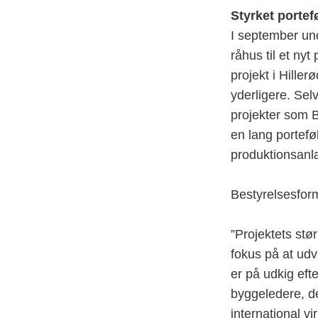
Styrket portef
I september un
råhus til et ny
projekt i Hille
yderligere. Se
projekter som 
en lang portefø
produktionsanl
Bestyrelsesform
”Projektets stø
fokus på at udv
er på udkig eft
byggeledere, d
international v