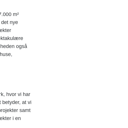
7.000 m²
 det nye
ekter
ektakulære
omheden også
åhuse,
k, hvor vi har
 betyder, at vi
projekter samt
kter i en