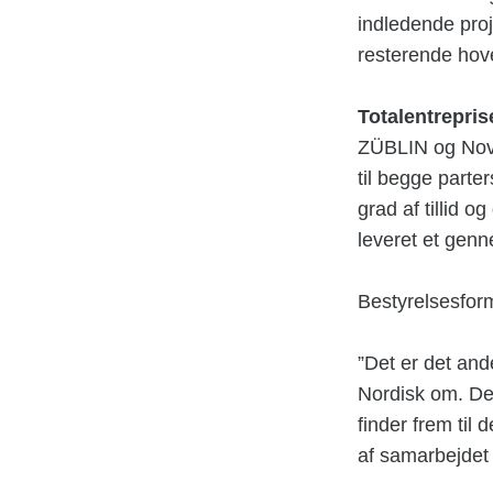
indledende pr
resterende hove
Totalentrepris
ZÜBLIN og Novo
til begge parte
grad af tillid o
leveret et genn
Bestyrelsesfor
”Det er det and
Nordisk om. Det
finder frem til
af samarbejdet