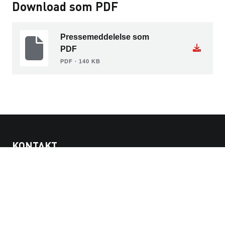
Download som PDF
Pressemeddelelse som
PDF
PDF ∙ 140 KB
KONTAKT
ZÜBLIN A/S
Hovedkontor:
Hæstvej 46D
8380 Trige, Danmark