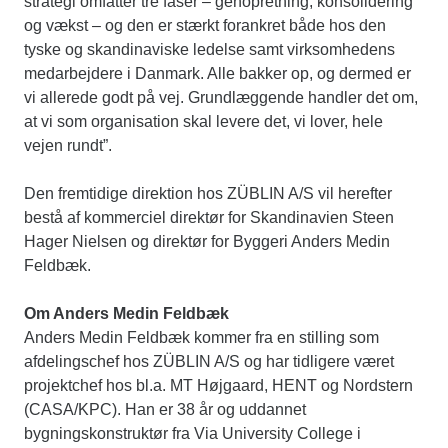
strategi omfatter tre faser – genopretning, konsolidering
og vækst – og den er stærkt forankret både hos den
tyske og skandinaviske ledelse samt virksomhedens
medarbejdere i Danmark. Alle bakker op, og dermed er
vi allerede godt på vej. Grundlæggende handler det om,
at vi som organisation skal levere det, vi lover, hele
vejen rundt”.
Den fremtidige direktion hos ZÜBLIN A/S vil herefter
bestå af kommerciel direktør for Skandinavien Steen
Hager Nielsen og direktør for Byggeri Anders Medin
Feldbæk.
Om Anders Medin Feldbæk
Anders Medin Feldbæk kommer fra en stilling som
afdelingschef hos ZÜBLIN A/S og har tidligere været
projektchef hos bl.a. MT Højgaard, HENT og Nordstern
(CASA/KPC). Han er 38 år og uddannet
bygningskonstruktør fra Via University College i