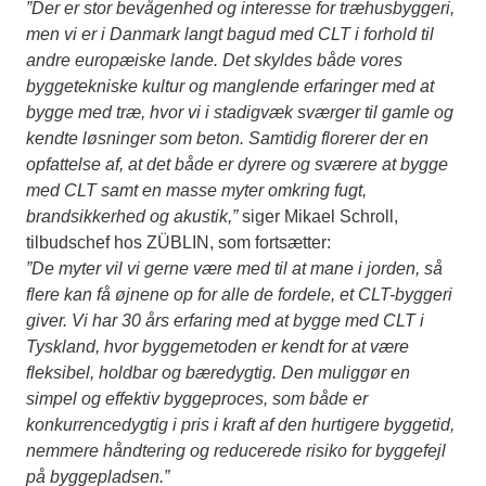
”Der er stor bevågenhed og interesse for træhusbyggeri,
men vi er i Danmark langt bagud med CLT i forhold til
andre europæiske lande. Det skyldes både vores
byggetekniske kultur og manglende erfaringer med at
bygge med træ, hvor vi i stadigvæk sværger til gamle og
kendte løsninger som beton. Samtidig florerer der en
opfattelse af, at det både er dyrere og sværere at bygge
med CLT samt en masse myter omkring fugt,
brandsikkerhed og akustik,”
siger Mikael Schroll,
tilbudschef hos ZÜBLIN, som fortsætter:
”De myter vil vi gerne være med til at mane i jorden, så
flere kan få øjnene op for alle de fordele, et CLT-byggeri
giver. Vi har 30 års erfaring med at bygge med CLT i
Tyskland, hvor byggemetoden er kendt for at være
fleksibel, holdbar og bæredygtig. Den muliggør en
simpel og effektiv byggeproces, som både er
konkurrencedygtig i pris i kraft af den hurtigere byggetid,
nemmere håndtering og reducerede risiko for byggefejl
på byggepladsen.”