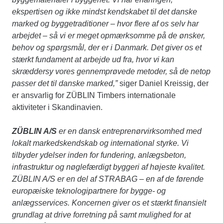
ekspertisen og ikke mindst kendskabet til det danske
marked og byggetraditioner – hvor flere af os selv har
arbejdet – så vi er meget opmærksomme på de ønsker,
behov og spørgsmål, der er i Danmark. Det giver os et
stærkt fundament at arbejde ud fra, hvor vi kan
skræddersy vores gennemprøvede metoder, så de netop
passer det til danske marked,”
siger Daniel Kreissig, der
er ansvarlig for ZÜBLIN Timbers internationale
aktiviteter i Skandinavien.
ZÜBLIN A/S
er en dansk entreprenørvirksomhed med
lokalt markedskendskab og international styrke. Vi
tilbyder ydelser inden for fundering, anlægsbeton,
infrastruktur og nøglefærdigt byggeri af højeste kvalitet.
ZÜBLIN A/S er en del af STRABAG – en af de førende
europæiske teknologipartnere for bygge- og
anlægsservices. Koncernen giver os et stærkt finansielt
grundlag at drive forretning på samt mulighed for at