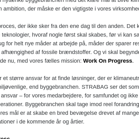
 ambition, der måske er den vigtigste i vores virksomhed
roces, der ikke sker fra den ene dag til den anden. Det
e teknologier, hvoraf nogle først skal skabes, før vi kan s
ug for helt nye måder at arbejde på, måder der sparer r
 afhængighed af fossile brændstoffer. Og vi skal begynd
de nu, med vores fælles mission:
Work On Progress
.
et større ansvar for at finde løsninger, der er klimaneutr
miljøvenlige, end byggebranchen. STRABAG ser det som s
te ansvar – for vores medarbejdere, for samfundet og ikke
ationer. Byggebranchen skal tage imod reel forandring,
Vores mål er at skabe en bred bevægelse drevet af mang
ationer i de kommende år og årtier.
ress