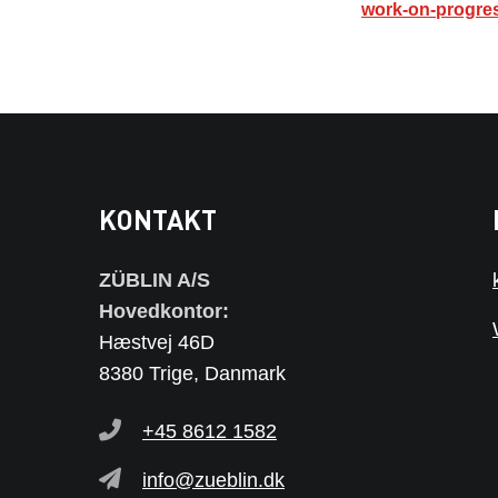
work-on-progre
KONTAKT
ZÜBLIN A/S
Hovedkontor:
Hæstvej 46D
8380 Trige, Danmark
+45 8612 1582
info@zueblin.dk