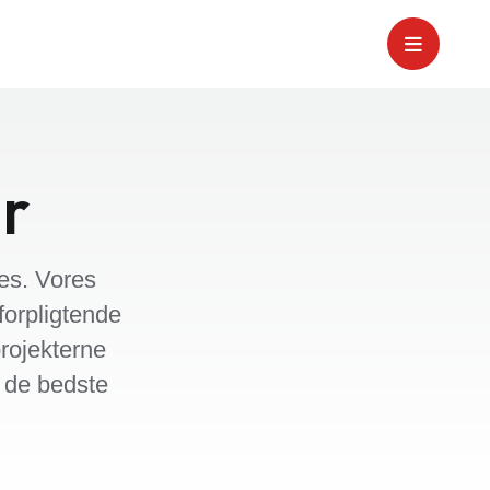
er
es. Vores
forpligtende
projekterne
r de bedste