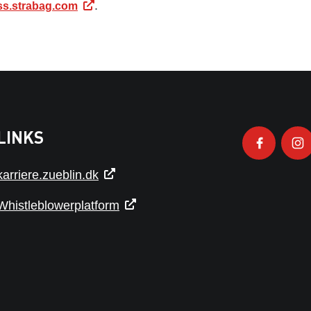
.
ss.strabag.com
LINKS
karriere.zueblin.dk
Whistleblowerplatform