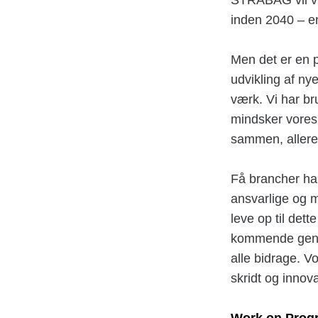
inden 2040 – en
Men det er en p
udvikling af ny
værk. Vi har br
mindsker vores
sammen, allere
Få brancher har 
ansvarlige og 
leve op til det
kommende gener
alle bidrage. 
skridt og innov
Work on Prog