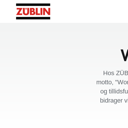
V
Hos ZÜBL
motto, "Wor
og tillids
bidrager v