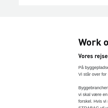
Work o
Vores rejs
På byggepladsen 
Vi står over for
Byggebranchen e
vi skal være en
forskel. Hvis v
STRABAG vil vi