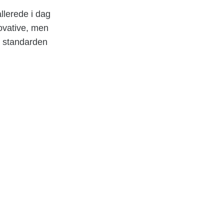
allerede i dag
novative, men
e standarden