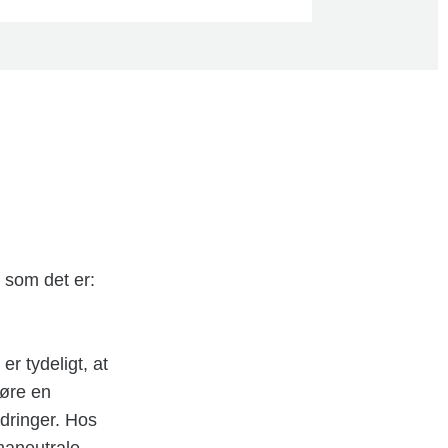
t som det er:
r tydeligt, at
gøre en
ndringer. Hos
maneutrale